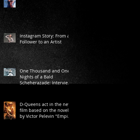
Instagram Story: From a
Follower to an Artist
One Thousand and One
Nights of a Bald
Scheherazade: Interview
with Marina Rasova from
“D-Queens” Dan
D-Queens act in the new
film based on the novel
by Victor Pelevin "Empire
V"