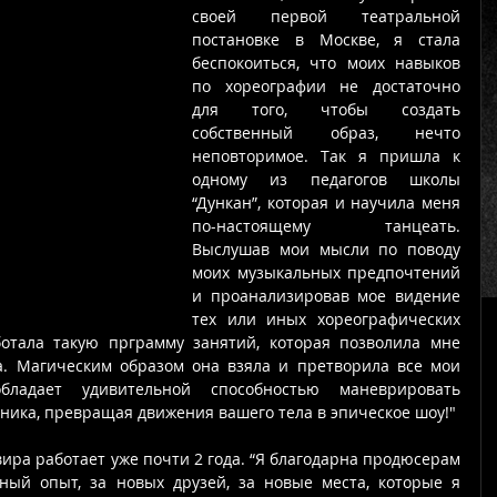
своей первой театральной 
постановке в Москве, я стала  
беспокоиться, что моих навыков 
по хореографии не достаточно 
для того, чтобы создать 
собственный образ, нечто 
неповторимое. Так я пришла к 
одному из педагогов школы 
“Дункан”, которая и научила меня 
по-настоящему танцеать. 
Выслушав мои мысли по поводу 
моих музыкальных предпочтений 
и проанализировав мое видение 
тех или иных хореографических 
отала такую прграмму занятий, которая позволила мне 
а. Магическим образом она взяла и претворила все мои 
адает удивительной способностью маневрировать 
ика, превращая движения вашего тела в эпическое шоу!" 
ира работает уже почти 2 года. “Я благодарна продюсерам 
ый опыт, за новых друзей, за новые места, которые я 