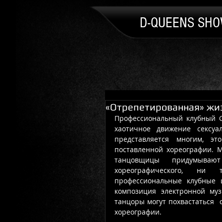
D-QUEENS SH
«Отрепетированная» жиз
Профессиональный клубный Go
хаотичное движение сексуа
представляется многим, эт
поставленной хореографии. М
танцовщицы  придумывают 
хореографического, ни т
профессиональные клубные ш
композиция электронной муз
танцоры могут похвастаться  
хореографии. 