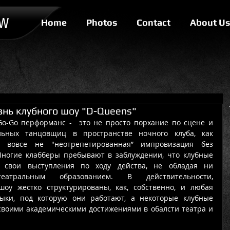
OW
Home
Photos
Contact
About Us
нь клубного шоу "D-Queens"
-Go перформанс -  это не просто порхание по сцене и 
льных танцовщиц в пространстве ночного клуба, как 
о вовсе не "неотрепетированная” импровизация без 
ногие клабберы пребывают в заблуждении, что клубные 
свои выступления по ходу действа, не обладая ни 
еатральным образованием. В действительности, 
оу жестко структурированы, как, собственно, и любая 
ыки, под которую они работают, а некоторые клубные 
своими академическими достижениями в обалсти театра и 