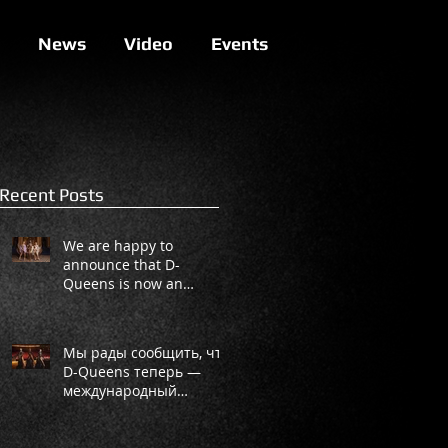
News
Video
Events
Recent Posts
We are happy to
announce that D-
Queens is now an
international project!
Мы рады сообщить, что
D-Queens теперь —
международный
проект!