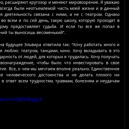
ьно, расширяют кругозор и меняют мировозрение. Я уважаю 
 всегда были неотъемлемой часть моей жизни и в данный 
 деятельность связана с ними, а не с театром. Однако 
во всем и по сей день, такую школу, которую проходят в 
дому предоставляет судьба. И если ты все же попал в 
аний ты выносишь весоменький”. 
на будущее Эльвира ответила так: “Хочу работать много и 
я люблю: театром, танцами, кино. Хочу вкладывать в это 
арность от людей, для которых я трудилась. Хочу получать 
вознаграждение, чтобы было что инвестировать в свое 
ие. Все, о чем мы мечтаем вполне реально. Единственное 
же человеческого достоинства и не делать плохого ни 
в ответ всем трудностям, травмам, болезням и неудачам 
atch?v=iZ6FHRqigcA