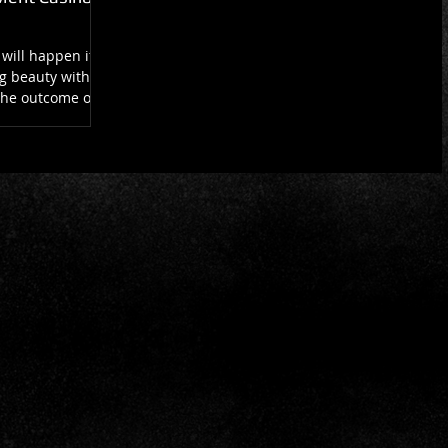
will happen if
g beauty with
 the outcome of