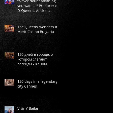
“Never doubt anything
you want….” Producer of
D-Queens, Andrei
Markeev
The Queens’ wonders in
Merit Casino Bulgaria
120 дней в городе, о
котором слагают
легенды - Канны
120 days in a legendary
city Cannes
Vivir Y Bailar