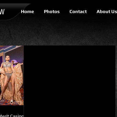
OW
Home
Photos
Contact
About Us
erit Casino