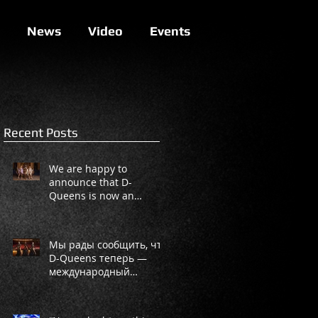
News
Video
Events
Recent Posts
We are happy to
announce that D-
Queens is now an
international project!
Мы рады сообщить, что
D-Queens теперь —
международный
проект!