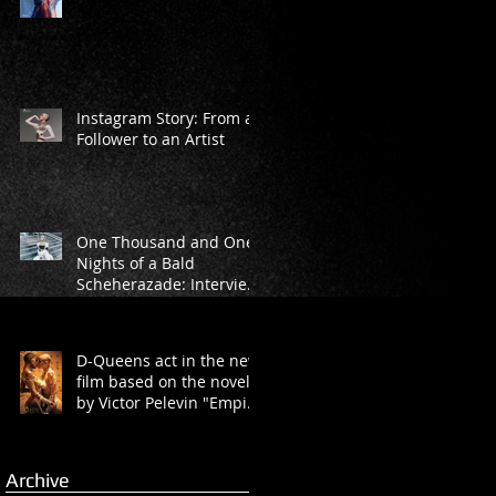
Instagram Story: From a
Follower to an Artist
One Thousand and One
Nights of a Bald
Scheherazade: Interview
with Marina Rasova from
“D-Queens” Dan
D-Queens act in the new
film based on the novel
by Victor Pelevin "Empire
V"
Archive