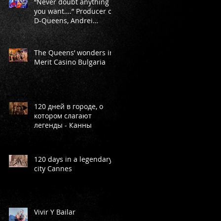
“Never doubt anything
you want….” Producer of
D-Queens, Andrei
 -
Markeev
The Queens’ wonders in
Merit Casino Bulgaria
120 дней в городе, о
котором слагают
легенды - Канны
120 days in a legendary
city Cannes
Vivir Y Bailar