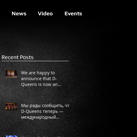
News
Video
Events
Recent Posts
We are happy to
announce that D-
Queens is now an
international project!
Мы рады сообщить, что
D-Queens теперь —
международный
проект!