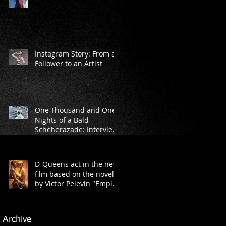
Instagram Story: From a
Follower to an Artist
One Thousand and One
Nights of a Bald
Scheherazade: Interview
with Marina Rasova from
“D-Queens” Dan
D-Queens act in the new
film based on the novel
by Victor Pelevin "Empire
V"
Archive